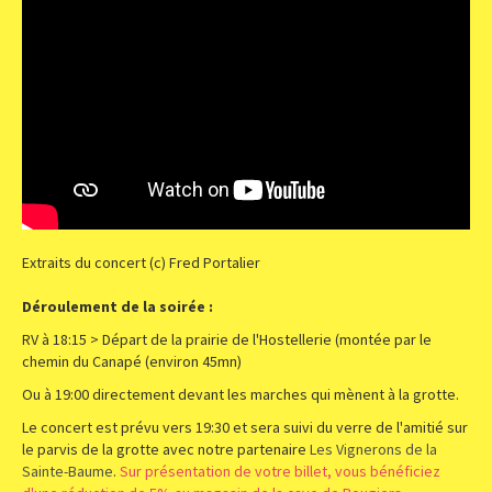
Extraits du concert (c) Fred Portalier
Déroulement de la soirée :
RV à 18:15 > Départ de la prairie de l'Hostellerie (montée par le
chemin du Canapé (environ 45mn)
Ou à 19:00 directement devant les marches qui mènent à la grotte.
Le concert est prévu vers 19:30 et sera suivi du verre de l'amitié sur
le parvis de la grotte avec notre partenaire
Les Vignerons de la
Sainte-Baume
.
Sur présentation de votre billet, vous bénéficiez