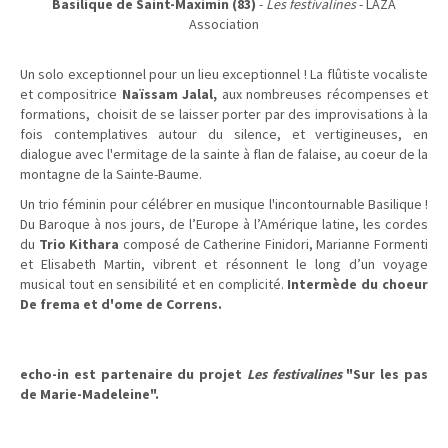
Basilique de Saint-Maximin (83)
-
Les festivalines
- LAZA
Association
Un solo exceptionnel pour un lieu exceptionnel ! La flûtiste vocaliste
et compositrice
Naïssam Jalal,
aux nombreuses récompenses et
formations,
choisit de se laisser porter par des improvisations à la
fois contemplatives autour du silence, et vertigineuses, en
dialogue avec l'ermitage de la sainte à flan de falaise, au coeur de la
montagne de la Sainte-Baume.
Un trio féminin pour célébrer en musique l'incontournable Basilique !
Du Baroque à nos jours, de l’Europe à l’Amérique latine, les cordes
du
Trio Kithara
composé de Catherine Finidori, Marianne Formenti
et Elisabeth Martin, vibrent et résonnent le long d’un voyage
musical tout en sensibilité et en complicité.
Intermède du choeur
De frema et d'ome de Correns.
echo-in est partenaire du projet
Les festivalines
"Sur les pas
de Marie-Madeleine".